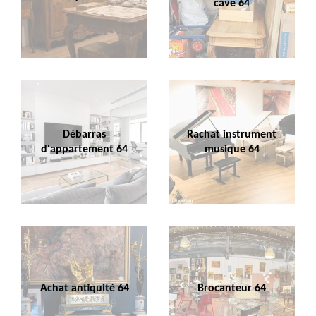
cave 64
Débarras
Rachat instrument
d'appartement 64
musique 64
Achat antiquité 64
Brocanteur 64