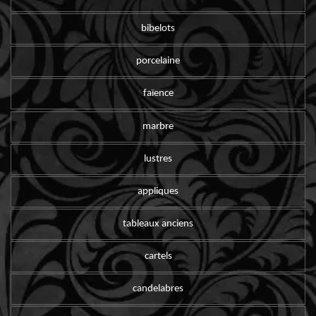
bibelots
porcelaine
faïence
marbre
lustres
appliques
tableaux anciens
cartels
candelabres