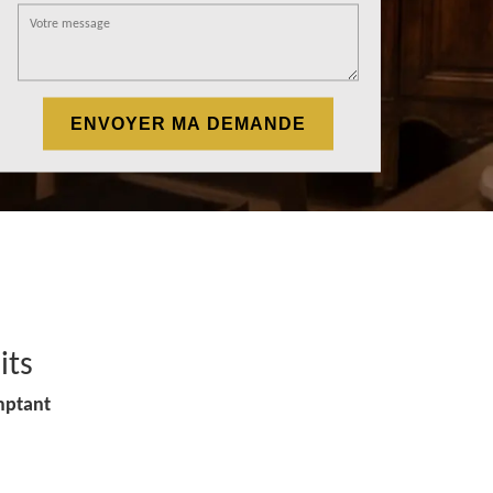
its
mptant