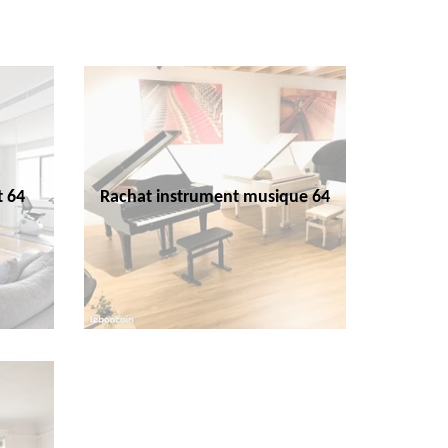
t 64
Rachat instrument musique 64