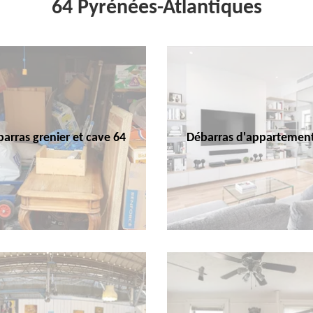
64 Pyrénées-Atlantiques
arras grenier et cave 64
Débarras d'appartemen