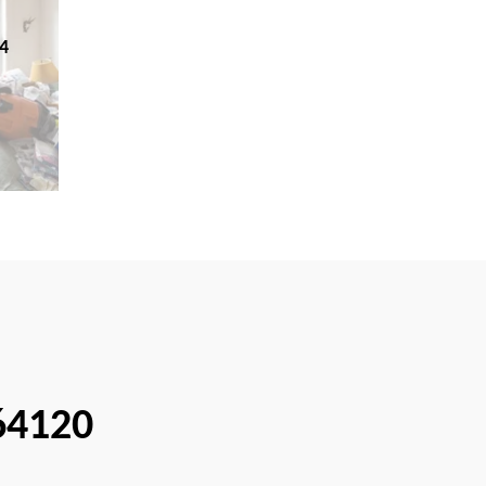
4
64120