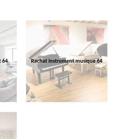
t 64
Rachat instrument musique 64