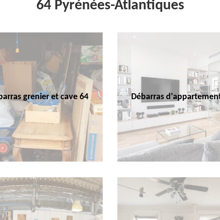
64 Pyrénées-Atlantiques
arras grenier et cave 64
Débarras d'appartemen