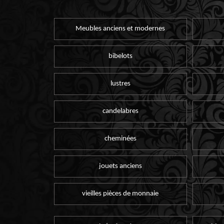
Meubles anciens et modernes
bibelots
lustres
candelabres
cheminées
jouets anciens
vieilles pièces de monnaie