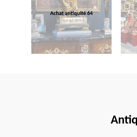
Achat antiquité 64
Anti