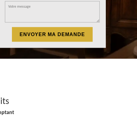
its
mptant