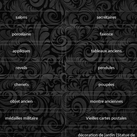
salons
secrétaires
porcelaine
faïence
appliques
tableaux anciens
reveils
pendules
chenets
poupées
objet ancien
montre anciennes
médailles militaire
Vieilles cartes postales
décoration de jardin (Statue de