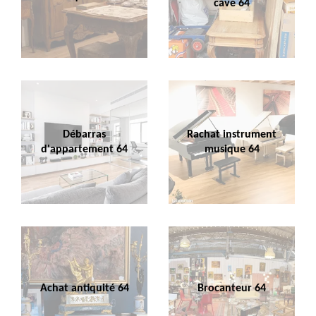
cave 64
Débarras
Rachat instrument
d'appartement 64
musique 64
Achat antiquité 64
Brocanteur 64