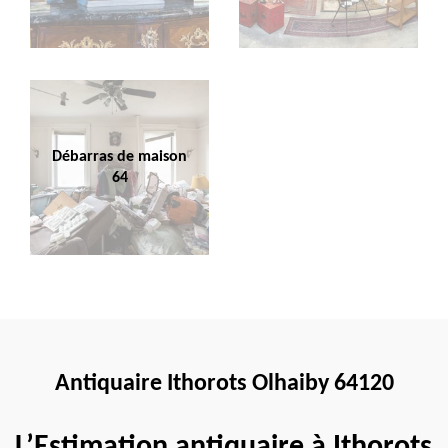
Débarras de maison
64
Antiquaire Ithorots Olhaiby 64120
L’Estimation antiquaire à Ithorots