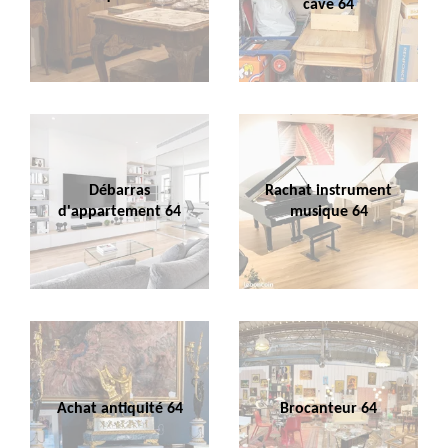
cave 64
Débarras
Rachat instrument
d'appartement 64
musique 64
Achat antiquité 64
Brocanteur 64