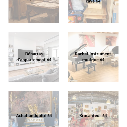
cave 64
Débarras
Rachat instrument
d'appartement 64
musique 64
Achat antiquité 64
Brocanteur 64