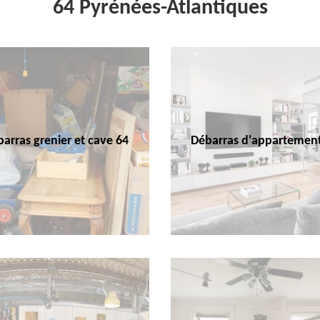
64 Pyrénées-Atlantiques
arras grenier et cave 64
Débarras d'appartemen