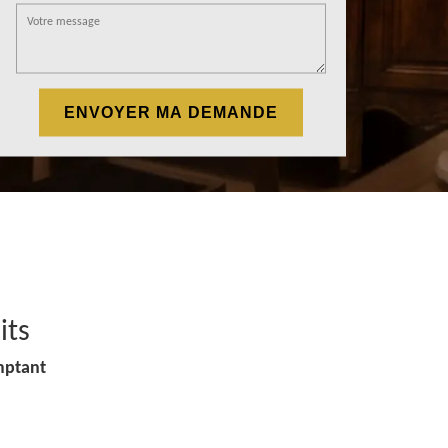
its
mptant