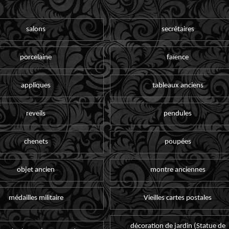
salons
secrétaires
porcelaine
faïence
appliques
tableaux anciens
reveils
pendules
chenets
poupées
objet ancien
montre anciennes
médailles militaire
Vieilles cartes postales
décoration de jardin (Statue de