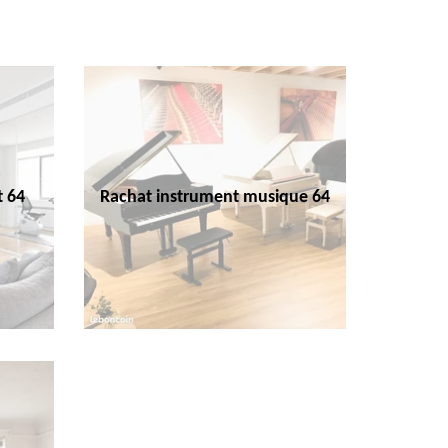
t 64
Rachat instrument musique 64