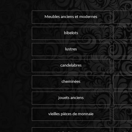
Meubles anciens et modernes
bibelots
lustres
candelabres
cheminées
jouets anciens
vieilles pièces de monnaie