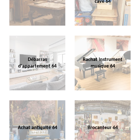
cave 64
Débarras
Rachat instrument
d'appartement 64
musique 64
Achat antiquité 64
Brocanteur 64