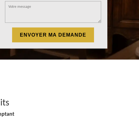
its
mptant