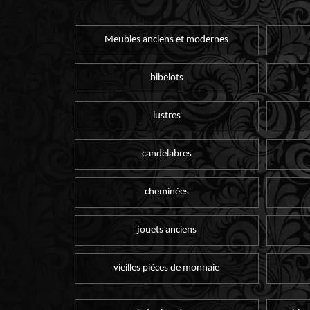
Meubles anciens et modernes
bibelots
lustres
candelabres
cheminées
jouets anciens
vieilles pièces de monnaie