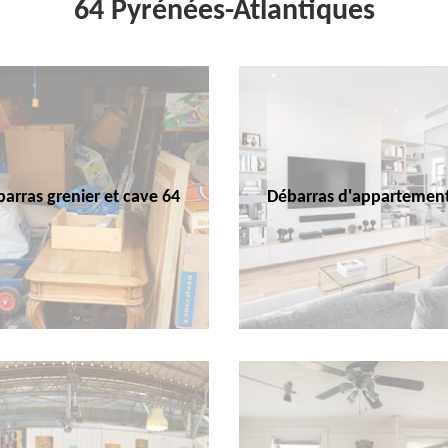
64 Pyrénées-Atlantiques
arras grenier et cave 64
Débarras d'appartemen