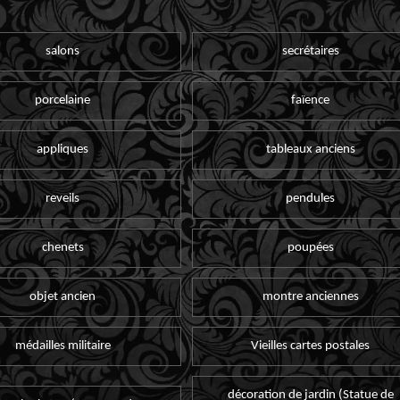
salons
secrétaires
porcelaine
faïence
appliques
tableaux anciens
reveils
pendules
chenets
poupées
objet ancien
montre anciennes
médailles militaire
Vieilles cartes postales
décoration de jardin (Statue de