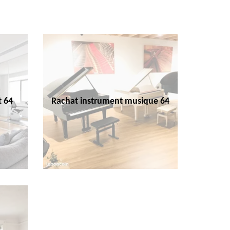
t 64
Rachat instrument musique 64