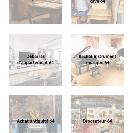
cave 64
Débarras
Rachat instrument
d'appartement 64
musique 64
Achat antiquité 64
Brocanteur 64