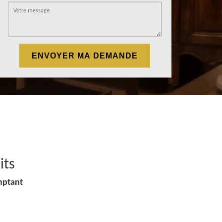
its
mptant