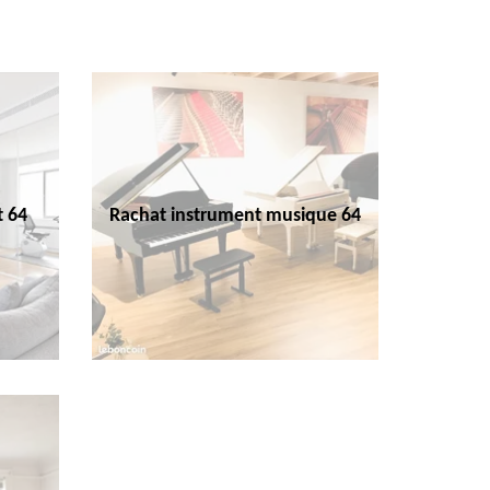
t 64
Rachat instrument musique 64