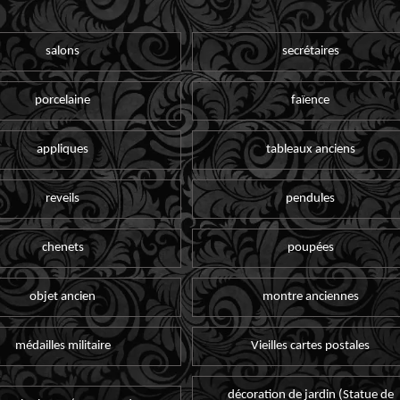
salons
secrétaires
porcelaine
faïence
appliques
tableaux anciens
reveils
pendules
chenets
poupées
objet ancien
montre anciennes
médailles militaire
Vieilles cartes postales
décoration de jardin (Statue de