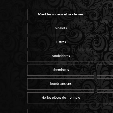
Meubles anciens et modernes
bibelots
lustres
candelabres
cheminées
jouets anciens
vieilles pièces de monnaie