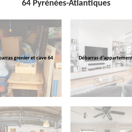
64 Pyrénées-Atlantiques
arras grenier et cave 64
Débarras d'appartemen