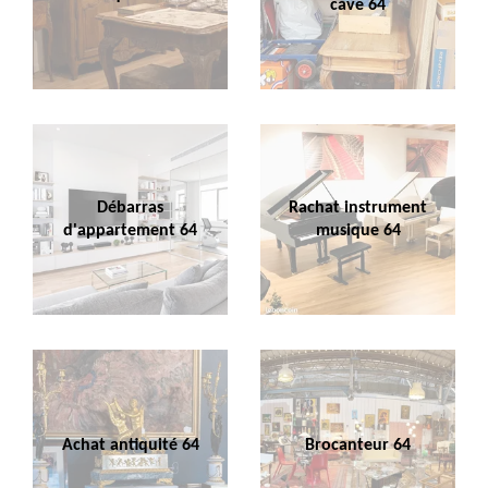
cave 64
Débarras
Rachat instrument
d'appartement 64
musique 64
Achat antiquité 64
Brocanteur 64