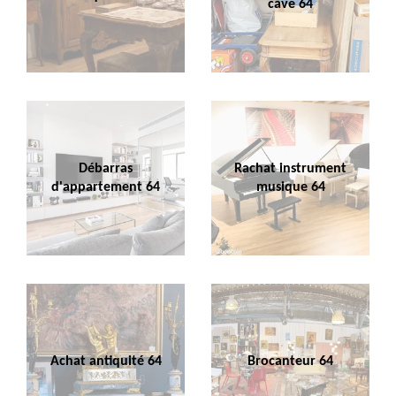
cave 64
Débarras
Rachat instrument
d'appartement 64
musique 64
Achat antiquité 64
Brocanteur 64