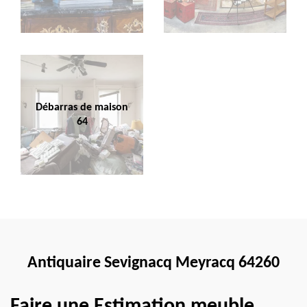
Débarras de maison
64
Antiquaire Sevignacq Meyracq 64260
Faire une Estimation meuble