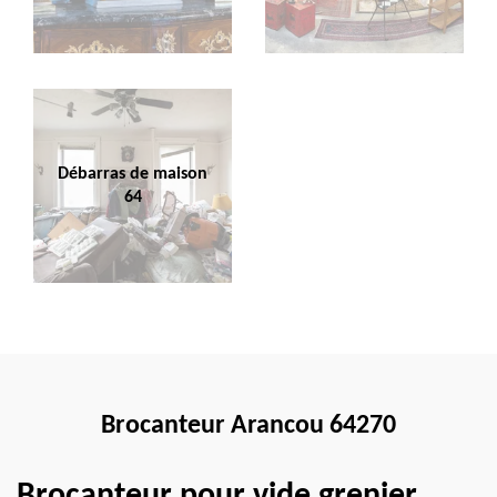
Débarras de maison
64
Brocanteur Arancou 64270
Brocanteur pour vide grenier