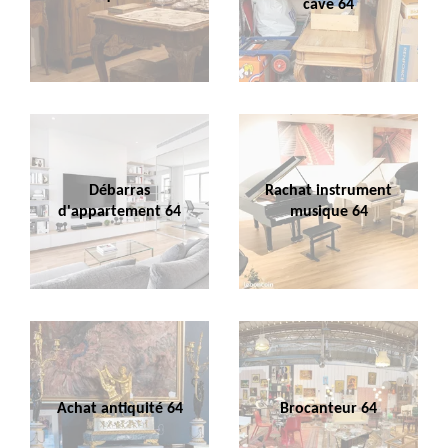
cave 64
Débarras
Rachat instrument
d'appartement 64
musique 64
Achat antiquité 64
Brocanteur 64