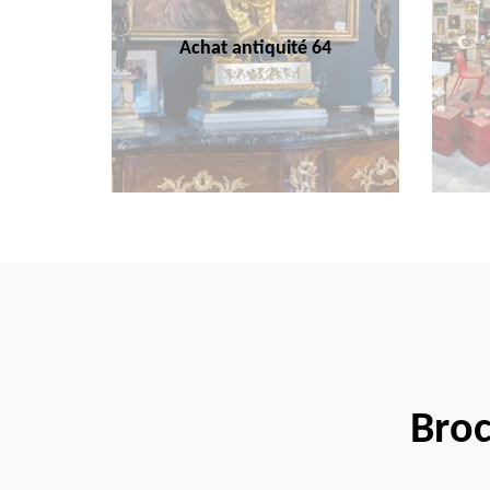
Achat antiquité 64
Broc