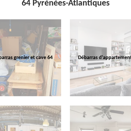
64 Pyrénées-Atlantiques
arras grenier et cave 64
Débarras d'appartemen