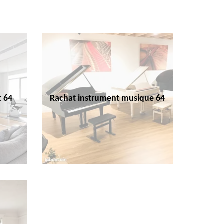
t 64
Rachat instrument musique 64