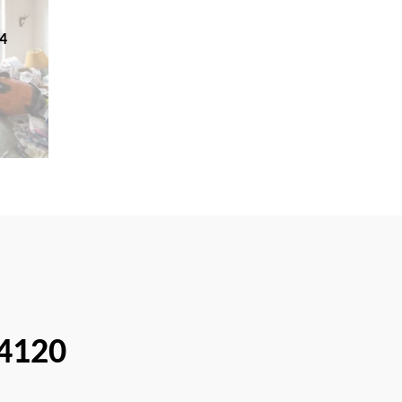
4
64120