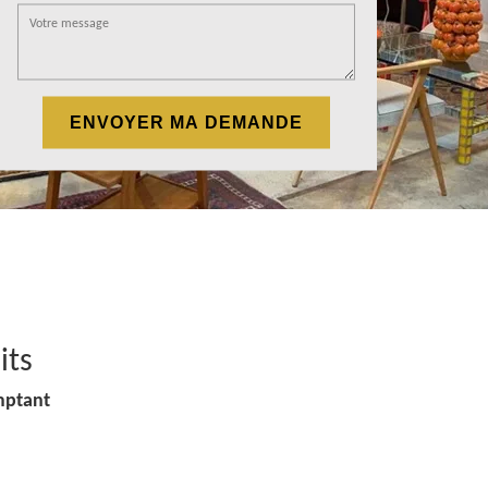
its
mptant