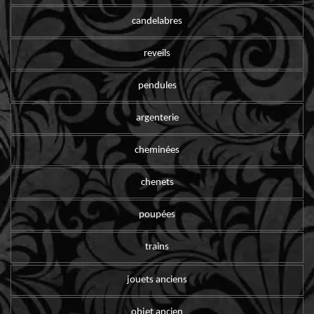
candelabres
reveils
pendules
argenterie
cheminées
chenets
poupées
trains
jouets anciens
objet ancien