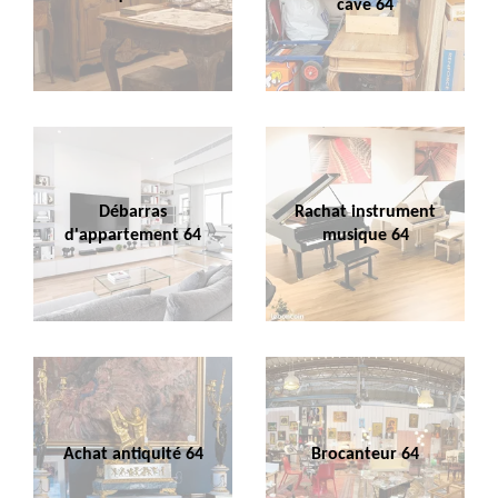
cave 64
Débarras
Rachat instrument
d'appartement 64
musique 64
Achat antiquité 64
Brocanteur 64