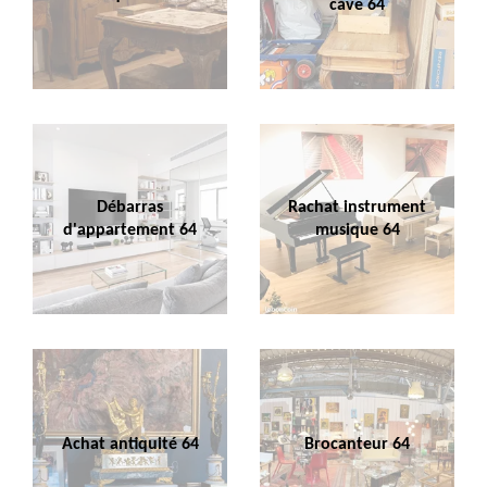
cave 64
Débarras
Rachat instrument
d'appartement 64
musique 64
Achat antiquité 64
Brocanteur 64