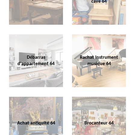
cave 64
Débarras
Rachat instrument
d'appartement 64
musique 64
Achat antiquité 64
Brocanteur 64