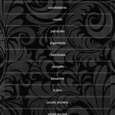
candelabres
reveils
pendules
argenterie
cheminées
chenets
poupées
trains
jouets anciens
objet ancien