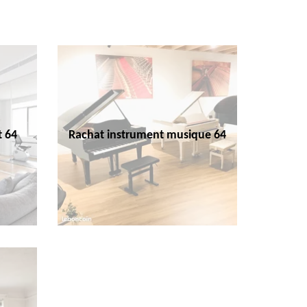
t 64
Rachat instrument musique 64