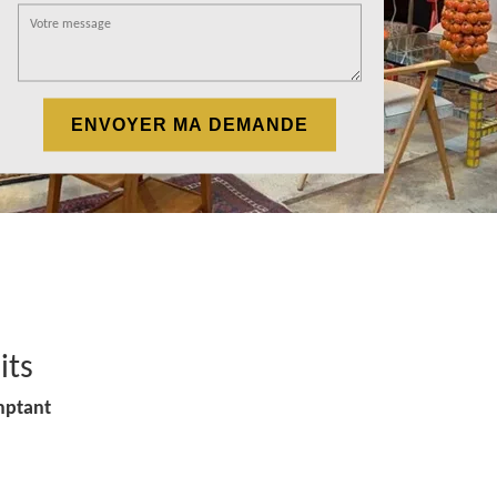
its
mptant