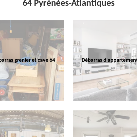
64 Pyrénées-Atlantiques
arras grenier et cave 64
Débarras d'appartemen