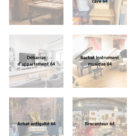
cave 64
Débarras
Rachat instrument
d'appartement 64
musique 64
Achat antiquité 64
Brocanteur 64