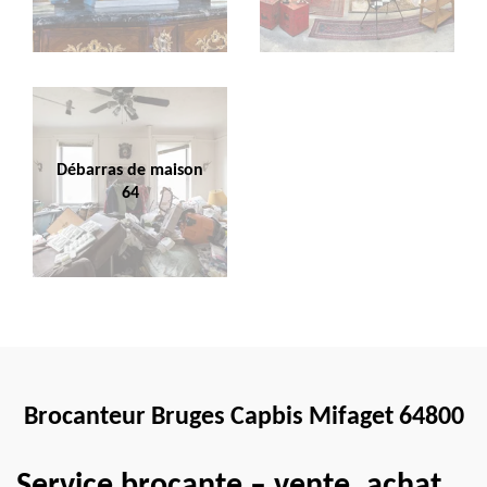
Débarras de maison
64
Brocanteur Bruges Capbis Mifaget 64800
Service brocante – vente, achat