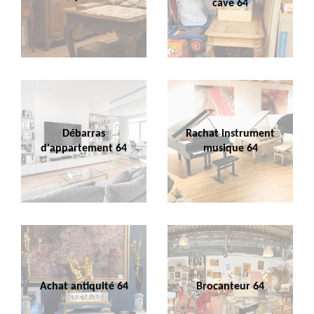
cave 64
Débarras
Rachat instrument
d'appartement 64
musique 64
Achat antiquité 64
Brocanteur 64