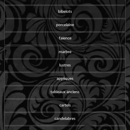
bibelots
porcelaine
faïence
marbre
lustres
appliques
tableaux anciens
cartels
candelabres