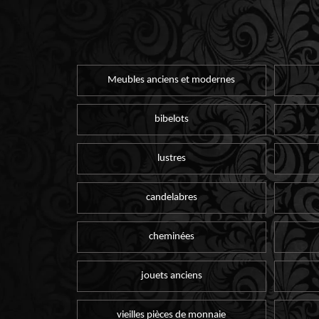
Meubles anciens et modernes
bibelots
lustres
candelabres
cheminées
jouets anciens
vieilles pièces de monnaie