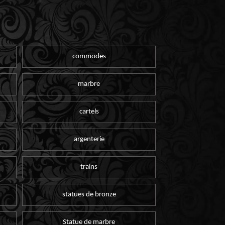
commodes
marbre
cartels
argenterie
trains
statues de bronze
Statue de marbre