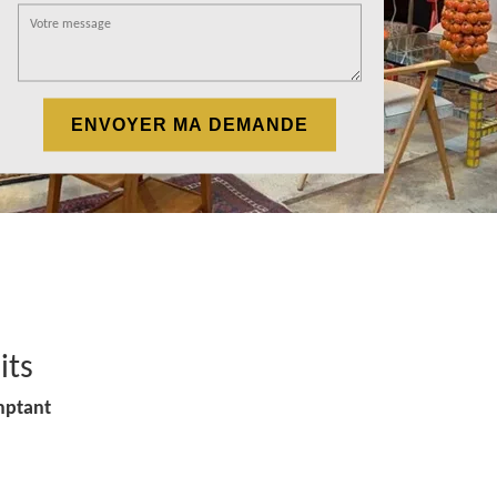
its
mptant