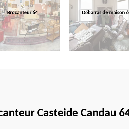
Brocanteur 64
Débarras de maison 6
canteur Casteide Candau 6