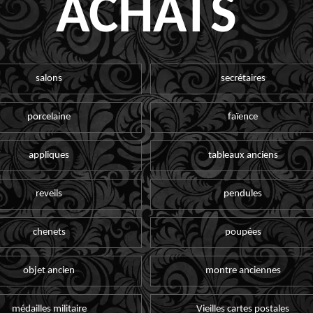
ACHATS
salons
secrétaires
porcelaine
faïence
appliques
tableaux anciens
reveils
pendules
chenets
poupées
objet ancien
montre anciennes
médailles militaire
Vieilles cartes postales