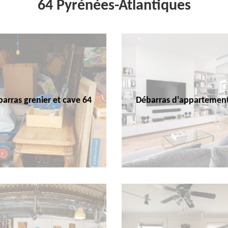
64 Pyrénées-Atlantiques
arras grenier et cave 64
Débarras d'appartemen