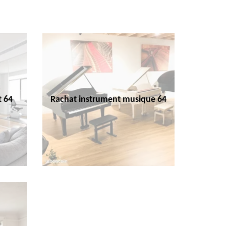
t 64
Rachat instrument musique 64