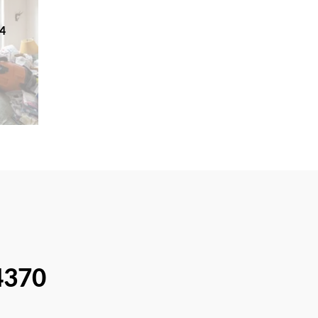
4
4370