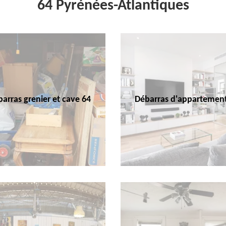
64 Pyrénées-Atlantiques
arras grenier et cave 64
Débarras d'appartemen