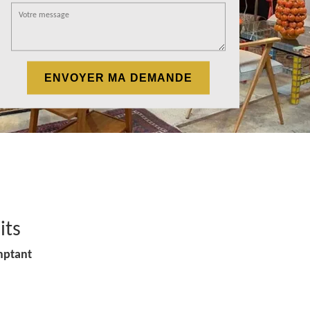
its
mptant