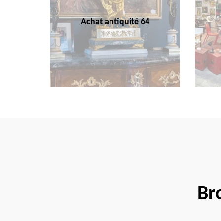
Achat antiquité 64
Br