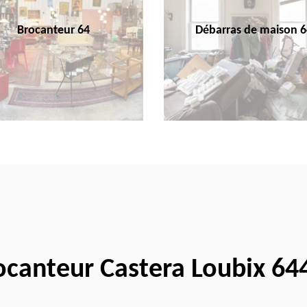
Brocanteur 64
Débarras de maison 6
ocanteur Castera Loubix 64