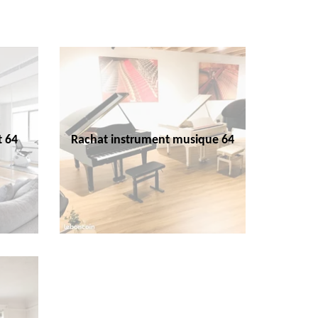
t 64
Rachat instrument musique 64