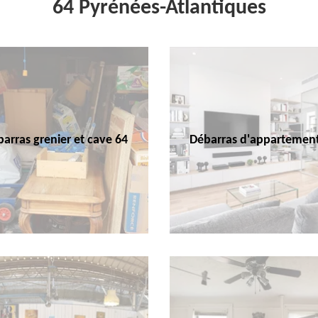
64 Pyrénées-Atlantiques
arras grenier et cave 64
Débarras d'appartemen