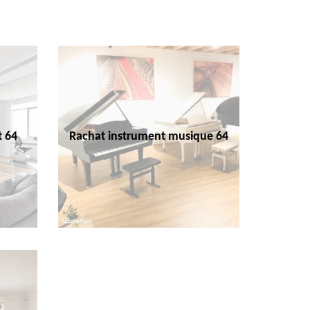
t 64
Rachat instrument musique 64