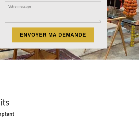
its
mptant