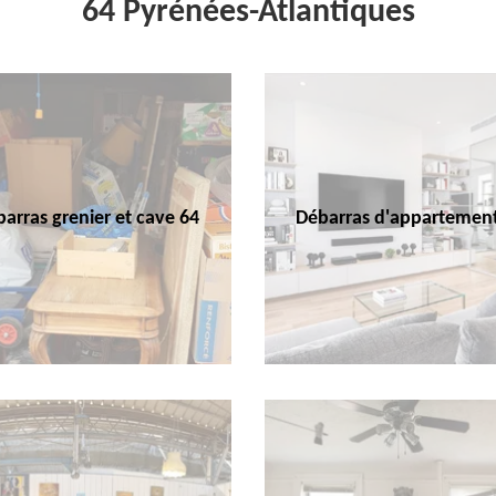
64 Pyrénées-Atlantiques
arras grenier et cave 64
Débarras d'appartemen