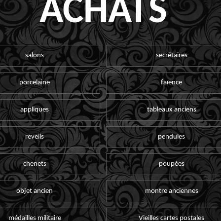
ACHATS
salons
secrétaires
porcelaine
faïence
appliques
tableaux anciens
reveils
pendules
chenets
poupées
objet ancien
montre anciennes
médailles militaire
Vieilles cartes postales