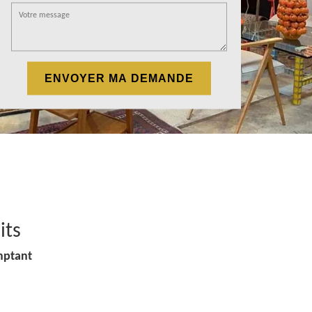
its
mptant