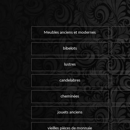
Meubles anciens et modernes
bibelots
lustres
candelabres
cheminées
jouets anciens
vieilles pièces de monnaie