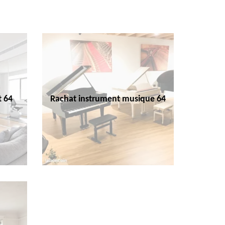
t 64
Rachat instrument musique 64