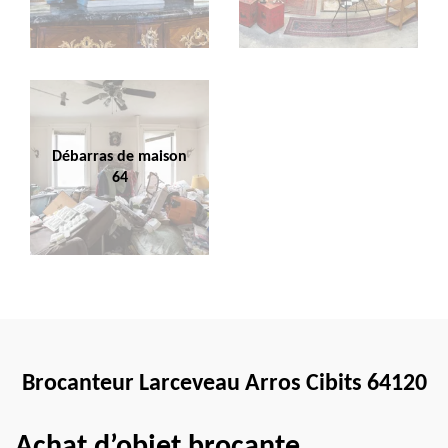
Débarras de maison
64
Brocanteur Larceveau Arros Cibits 64120
Achat d’objet brocante