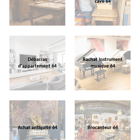
cave 64
Débarras
Rachat instrument
d'appartement 64
musique 64
Achat antiquité 64
Brocanteur 64