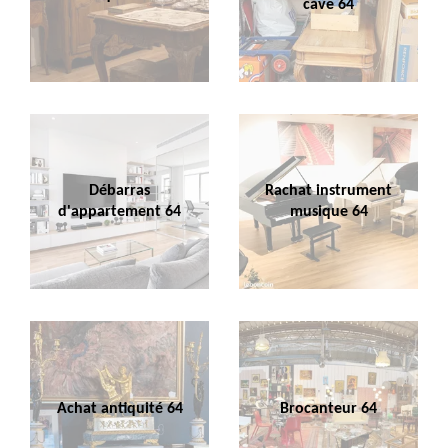
cave 64
Débarras
Rachat instrument
d'appartement 64
musique 64
Achat antiquité 64
Brocanteur 64