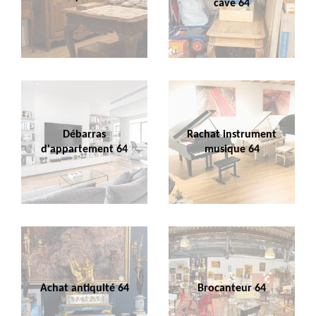
cave 64
Débarras
Rachat instrument
d'appartement 64
musique 64
Achat antiquité 64
Brocanteur 64