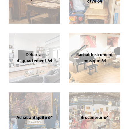
cave 64
Débarras
Rachat instrument
d'appartement 64
musique 64
Achat antiquité 64
Brocanteur 64