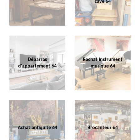
cave 64
Débarras
Rachat instrument
d'appartement 64
musique 64
Achat antiquité 64
Brocanteur 64