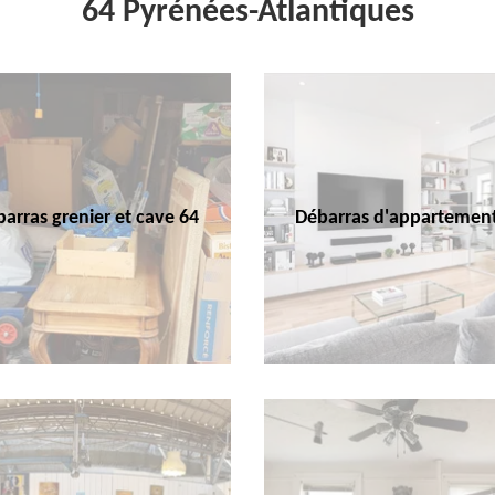
64 Pyrénées-Atlantiques
arras grenier et cave 64
Débarras d'appartemen