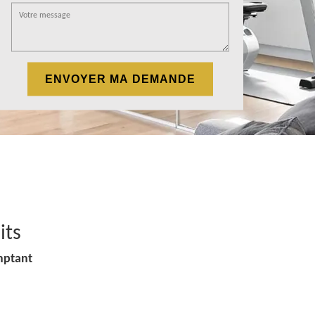
its
mptant