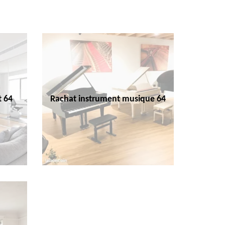
t 64
Rachat instrument musique 64