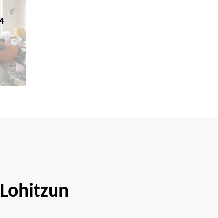
4
 Lohitzun