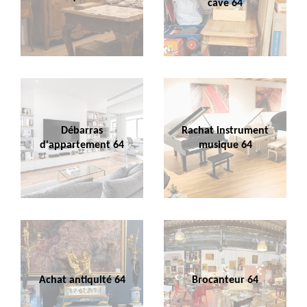
cave 64
Débarras
Rachat instrument
d'appartement 64
musique 64
Achat antiquité 64
Brocanteur 64