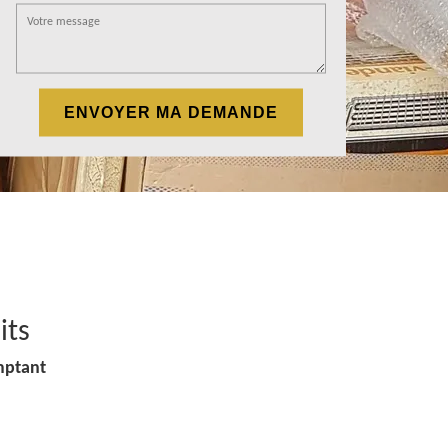
its
mptant