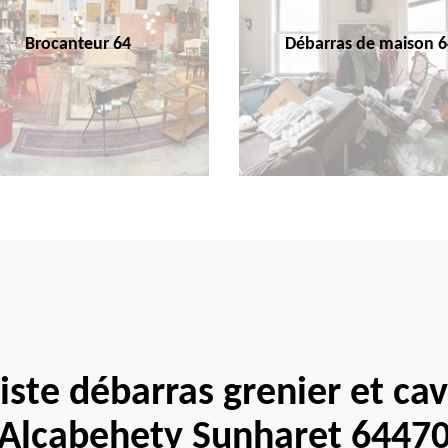
Brocanteur 64
Débarras de maison 6
iste débarras grenier et ca
Alcabehety Sunharet 6447