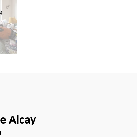
4
ve Alcay
0