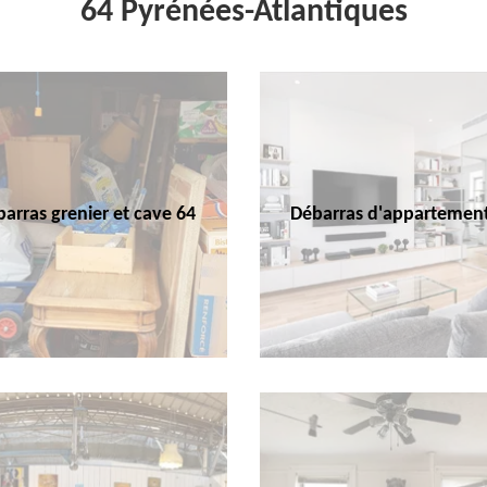
64 Pyrénées-Atlantiques
arras grenier et cave 64
Débarras d'appartemen