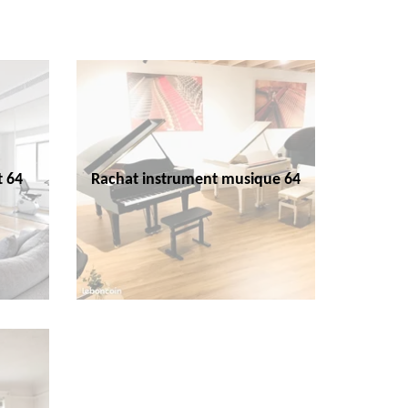
t 64
Rachat instrument musique 64