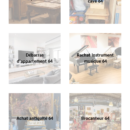
cave 64
Débarras
Rachat instrument
d'appartement 64
musique 64
Achat antiquité 64
Brocanteur 64