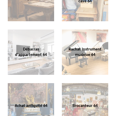
cave 64
Débarras
Rachat instrument
d'appartement 64
musique 64
Achat antiquité 64
Brocanteur 64