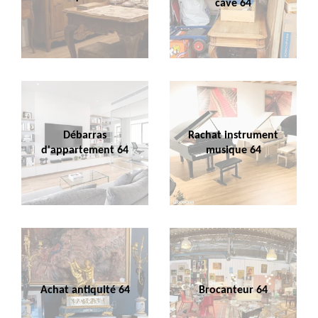
cave 64
Débarras
Rachat instrument
d'appartement 64
musique 64
Achat antiquité 64
Brocanteur 64