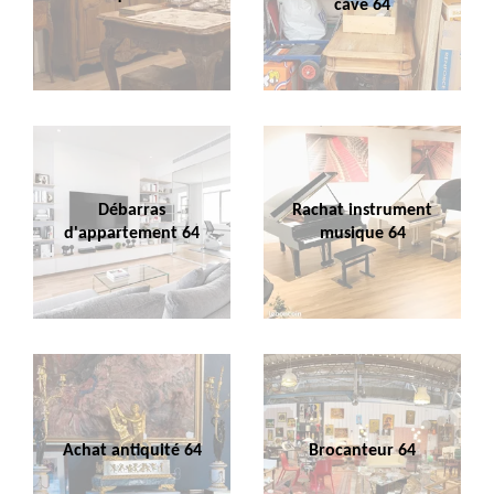
cave 64
Débarras
Rachat instrument
d'appartement 64
musique 64
Achat antiquité 64
Brocanteur 64