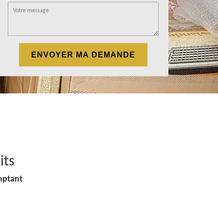
its
mptant