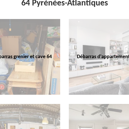
64 Pyrénées-Atlantiques
arras grenier et cave 64
Débarras d'appartemen