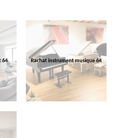
t 64
Rachat instrument musique 64