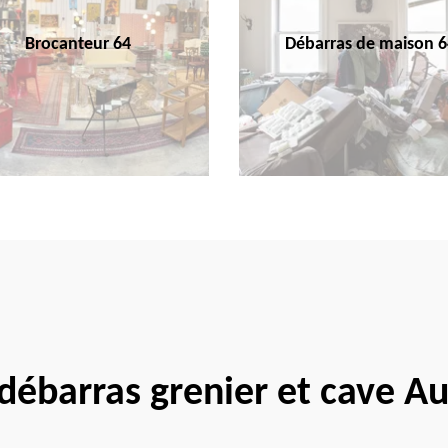
Brocanteur 64
Débarras de maison 6
 débarras grenier et cave 