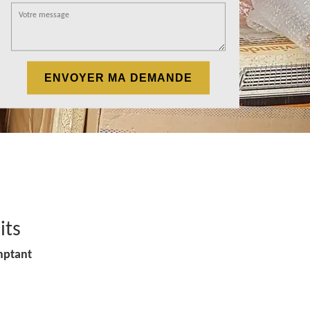
its
mptant