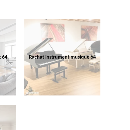
t 64
Rachat instrument musique 64