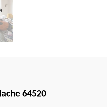
4
idache 64520