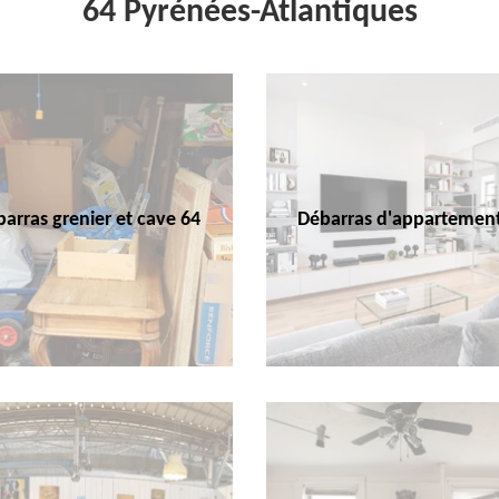
64 Pyrénées-Atlantiques
arras grenier et cave 64
Débarras d'appartemen