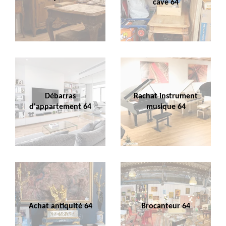
cave 64
Débarras
Rachat instrument
d'appartement 64
musique 64
Achat antiquité 64
Brocanteur 64