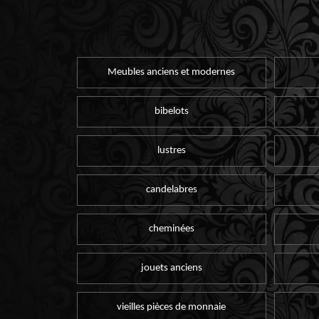
Meubles anciens et modernes
bibelots
lustres
candelabres
cheminées
jouets anciens
vieilles pièces de monnaie