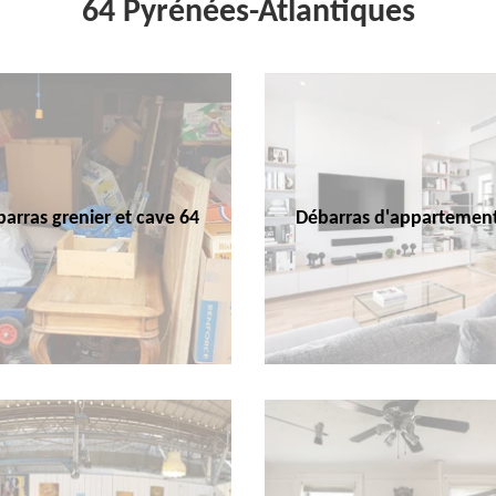
64 Pyrénées-Atlantiques
arras grenier et cave 64
Débarras d'appartemen