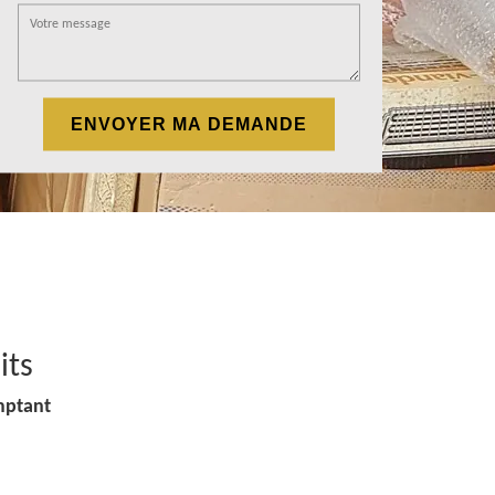
its
mptant