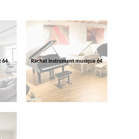
t 64
Rachat instrument musique 64