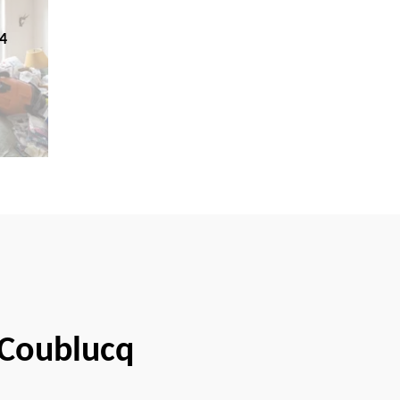
4
e Coublucq