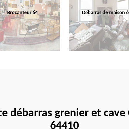
Brocanteur 64
Débarras de maison 6
te débarras grenier et cav
64410