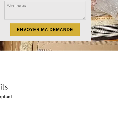
its
mptant