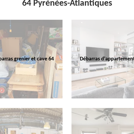
64 Pyrénées-Atlantiques
arras grenier et cave 64
Débarras d'appartemen