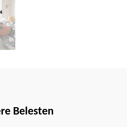
4
ere Belesten