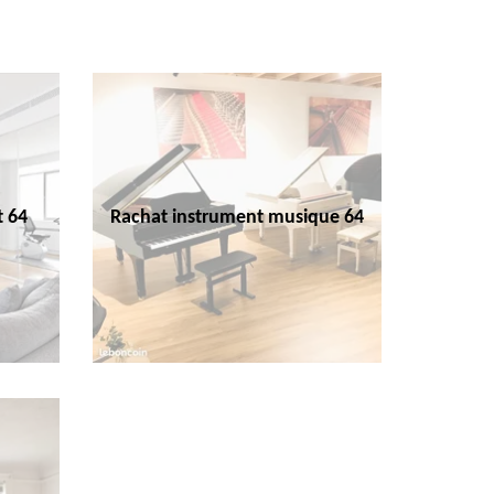
t 64
Rachat instrument musique 64