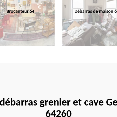
Brocanteur 64
Débarras de maison 6
 débarras grenier et cave G
64260