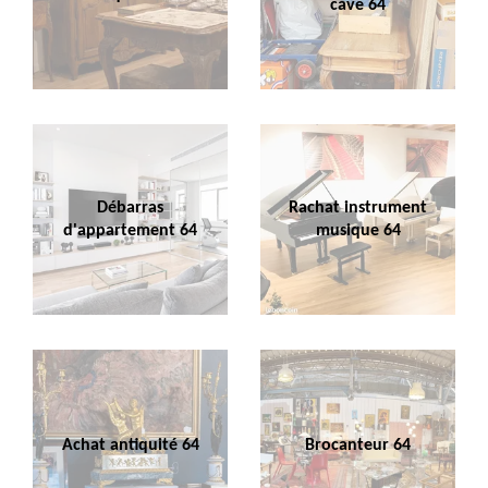
cave 64
Débarras
Rachat instrument
d'appartement 64
musique 64
Achat antiquité 64
Brocanteur 64