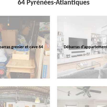
64 Pyrénées-Atlantiques
arras grenier et cave 64
Débarras d'appartemen