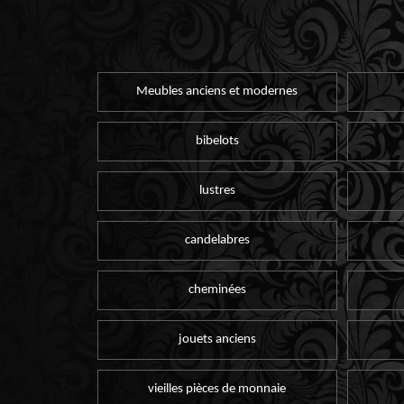
Meubles anciens et modernes
bibelots
lustres
candelabres
cheminées
jouets anciens
vieilles pièces de monnaie