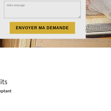
its
mptant