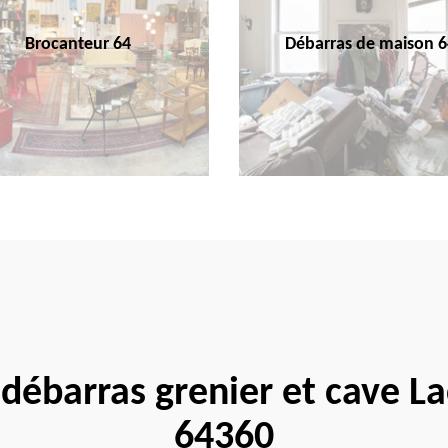
Brocanteur 64
Débarras de maison 6
e débarras grenier et cave
64360