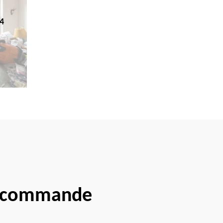
4
 Lacommande