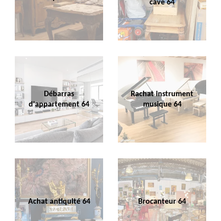
cave 64
Débarras
Rachat instrument
d'appartement 64
musique 64
Achat antiquité 64
Brocanteur 64