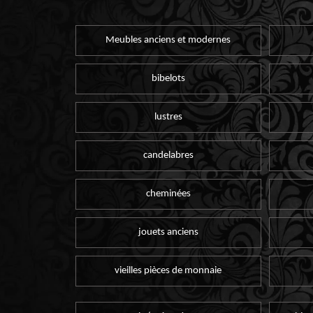
Meubles anciens et modernes
bibelots
lustres
candelabres
cheminées
jouets anciens
vieilles pièces de monnaie