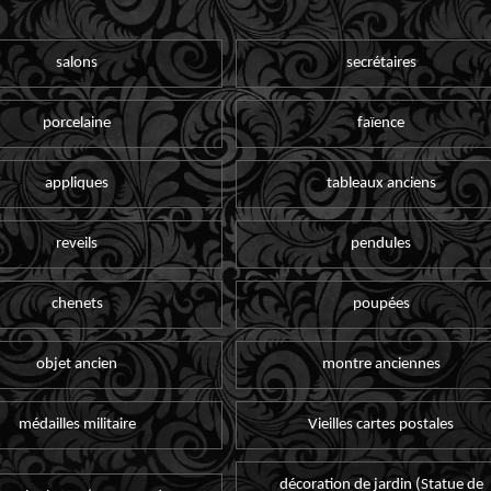
salons
secrétaires
porcelaine
faïence
appliques
tableaux anciens
reveils
pendules
chenets
poupées
objet ancien
montre anciennes
médailles militaire
Vieilles cartes postales
décoration de jardin (Statue de