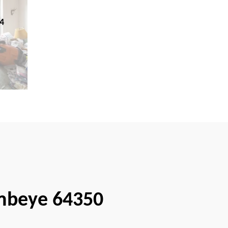
4
embeye 64350