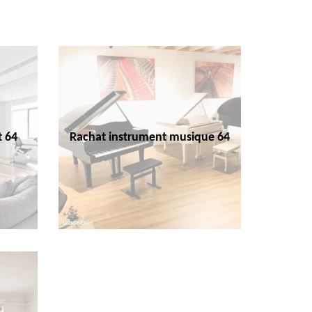
t 64
Rachat instrument musique 64