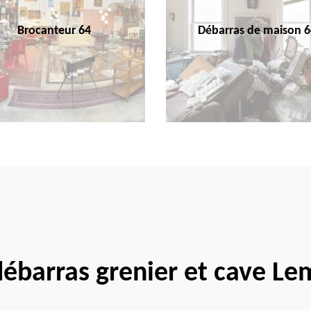
Brocanteur 64
Débarras de maison 6
 débarras grenier et cave L