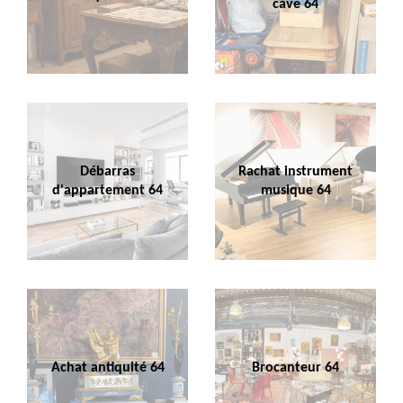
cave 64
Débarras
Rachat instrument
d'appartement 64
musique 64
Achat antiquité 64
Brocanteur 64