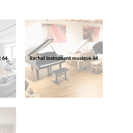
t 64
Rachat instrument musique 64