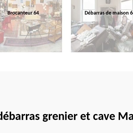
Brocanteur 64
Débarras de maison 6
 débarras grenier et cave M