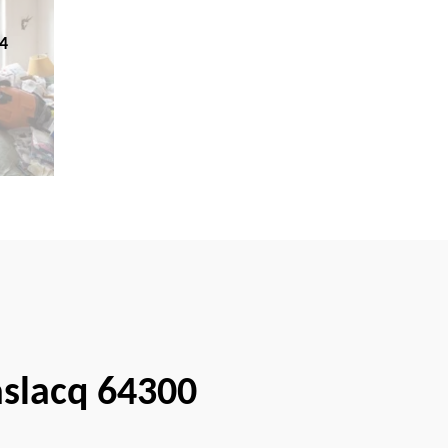
4
aslacq 64300