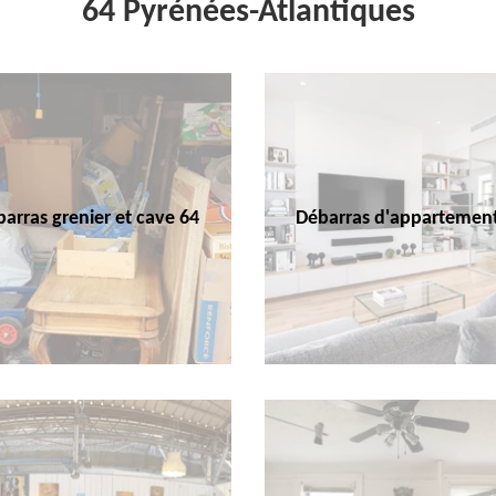
64 Pyrénées-Atlantiques
arras grenier et cave 64
Débarras d'appartemen