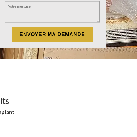
its
mptant