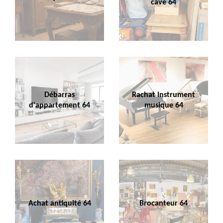
cave 64
Débarras
Rachat instrument
d'appartement 64
musique 64
Achat antiquité 64
Brocanteur 64