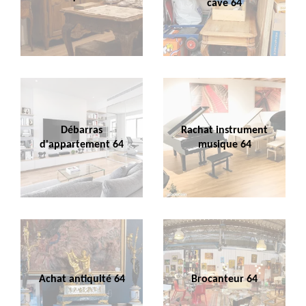
cave 64
Débarras
Rachat instrument
d'appartement 64
musique 64
Achat antiquité 64
Brocanteur 64